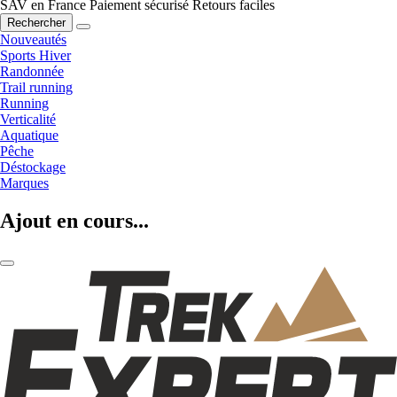
SAV en France
Paiement sécurisé
Retours faciles
Rechercher
Nouveautés
Sports Hiver
Randonnée
Trail running
Running
Verticalité
Aquatique
Pêche
Déstockage
Marques
Ajout en cours...