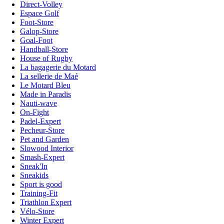
Direct-Volley
Espace Golf
Foot-Store
Galop-Store
Goal-Foot
Handball-Store
House of Rugby
La bagagerie du Motard
La sellerie de Maé
Le Motard Bleu
Made in Paradis
Nauti-wave
On-Fight
Padel-Expert
Pecheur-Store
Pet and Garden
Slowood Interior
Smash-Expert
Sneak'In
Sneakids
Sport is good
Training-Fit
Triathlon Expert
Vélo-Store
Winter Expert