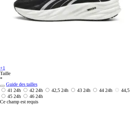
+1
Taille
*
Guide des tailles
41
24h
42
24h
42,5
24h
43
24h
44
24h
44,5
45
24h
46
24h
Ce champ est requis