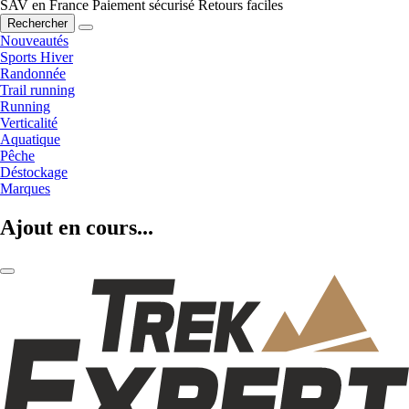
SAV en France
Paiement sécurisé
Retours faciles
Rechercher
Nouveautés
Sports Hiver
Randonnée
Trail running
Running
Verticalité
Aquatique
Pêche
Déstockage
Marques
Ajout en cours...