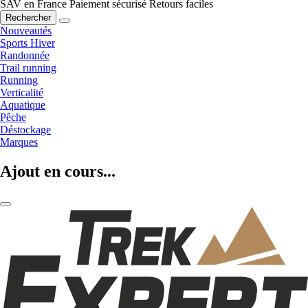
SAV en France
Paiement sécurisé
Retours faciles
Rechercher
Nouveautés
Sports Hiver
Randonnée
Trail running
Running
Verticalité
Aquatique
Pêche
Déstockage
Marques
Ajout en cours...