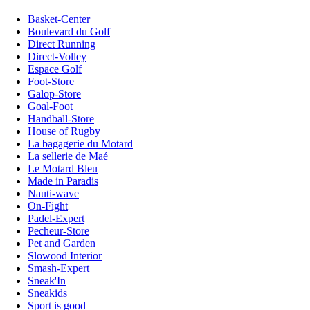
Basket-Center
Boulevard du Golf
Direct Running
Direct-Volley
Espace Golf
Foot-Store
Galop-Store
Goal-Foot
Handball-Store
House of Rugby
La bagagerie du Motard
La sellerie de Maé
Le Motard Bleu
Made in Paradis
Nauti-wave
On-Fight
Padel-Expert
Pecheur-Store
Pet and Garden
Slowood Interior
Smash-Expert
Sneak'In
Sneakids
Sport is good