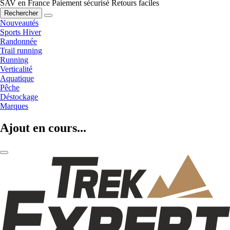
SAV en France
Paiement sécurisé
Retours faciles
Rechercher
Nouveautés
Sports Hiver
Randonnée
Trail running
Running
Verticalité
Aquatique
Pêche
Déstockage
Marques
Ajout en cours...