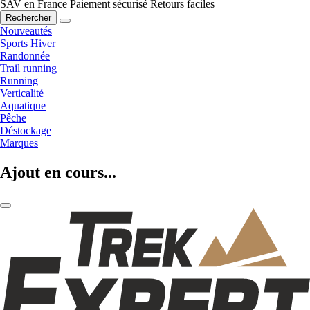
SAV en France
Paiement sécurisé
Retours faciles
Rechercher
Nouveautés
Sports Hiver
Randonnée
Trail running
Running
Verticalité
Aquatique
Pêche
Déstockage
Marques
Ajout en cours...