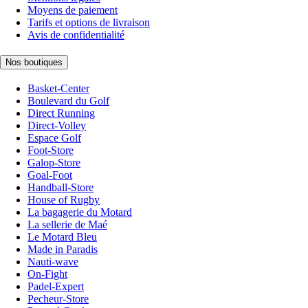
Moyens de paiement
Tarifs et options de livraison
Avis de confidentialité
Nos boutiques
Basket-Center
Boulevard du Golf
Direct Running
Direct-Volley
Espace Golf
Foot-Store
Galop-Store
Goal-Foot
Handball-Store
House of Rugby
La bagagerie du Motard
La sellerie de Maé
Le Motard Bleu
Made in Paradis
Nauti-wave
On-Fight
Padel-Expert
Pecheur-Store