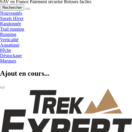
SAV en France
Paiement sécurisé
Retours faciles
Rechercher
Nouveautés
Sports Hiver
Randonnée
Trail running
Running
Verticalité
Aquatique
Pêche
Déstockage
Marques
Ajout en cours...