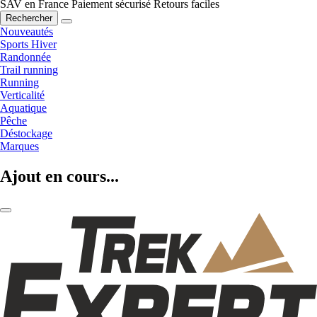
SAV en France
Paiement sécurisé
Retours faciles
Rechercher
Nouveautés
Sports Hiver
Randonnée
Trail running
Running
Verticalité
Aquatique
Pêche
Déstockage
Marques
Ajout en cours...