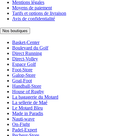
Mentions légales
Moyens de paiement
Tarifs et options de livraison
Avis de confidentialité
Nos boutiques
Basket-Center
Boulevard du Golf
Direct Running
Direct-Volley
Espace Golf
Foot-Store
Galop-Store
Goal-Foot
Handball-Store
House of Rugby
La bagagerie du Motard
La sellerie de Maé
Le Motard Bleu
Made in Paradis
Nauti-wave
On-Fight
Padel-Expert
Pecheur-Store