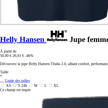
Helly Hansen
Jupe femme 
À partir de
50,00 €
26,91 €
-46%
Découvrez la jupe Helly Hansen Thalia 2.0, alliant confort, performance
Taille
*
Guide des tailles
XS
S
24h
M
L
XL
Ce champ est requis