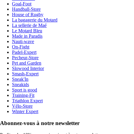
Goal-Foot
Handball-Store
House of Rugby
La bagagerie du Motard
La sellerie de Maé
Le Motard Bleu
Made in Paradis
Nauti-wave
On-Fight
Padel-Expert
Pecheur-Store
Pet and Garden
Slowood Interior
Smash-Expert
Sneak'In
Sneakids
Sport is good
Training-Fit
Triathlon Expert
Vélo-Store
Winter Expert
Abonnez-vous à notre newsletter