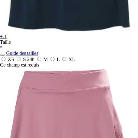
+-1
Taille
*
Guide des tailles
XS
S
24h
M
L
XL
Ce champ est requis