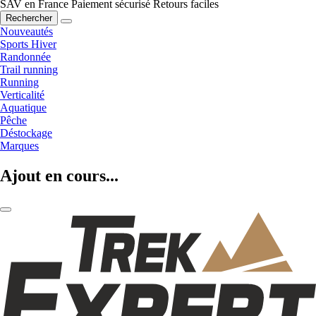
SAV en France
Paiement sécurisé
Retours faciles
Rechercher
Nouveautés
Sports Hiver
Randonnée
Trail running
Running
Verticalité
Aquatique
Pêche
Déstockage
Marques
Ajout en cours...