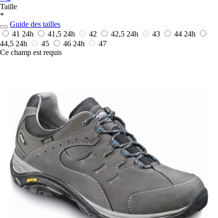
Taille
*
Guide des tailles
41
24h
41,5
24h
42
42,5
24h
43
44
24h
44,5
24h
45
46
24h
47
Ce champ est requis