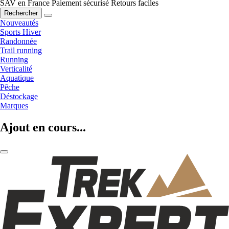
SAV en France
Paiement sécurisé
Retours faciles
Rechercher
Nouveautés
Sports Hiver
Randonnée
Trail running
Running
Verticalité
Aquatique
Pêche
Déstockage
Marques
Ajout en cours...