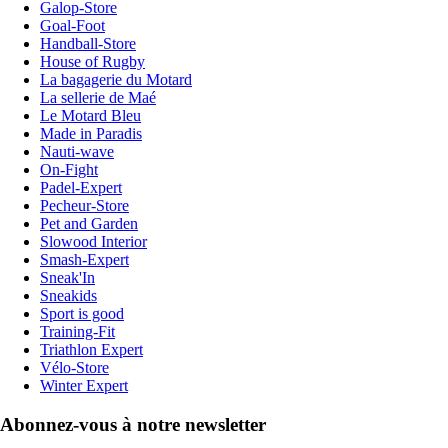
Galop-Store
Goal-Foot
Handball-Store
House of Rugby
La bagagerie du Motard
La sellerie de Maé
Le Motard Bleu
Made in Paradis
Nauti-wave
On-Fight
Padel-Expert
Pecheur-Store
Pet and Garden
Slowood Interior
Smash-Expert
Sneak'In
Sneakids
Sport is good
Training-Fit
Triathlon Expert
Vélo-Store
Winter Expert
Abonnez-vous à notre newsletter