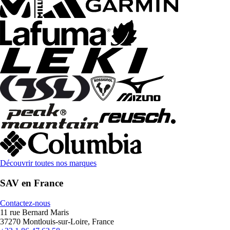
Découvrir toutes nos marques
SAV en France
Contactez-nous
11 rue Bernard Maris
37270 Montlouis-sur-Loire, France