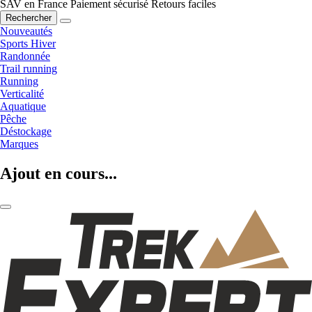
SAV en France
Paiement sécurisé
Retours faciles
Rechercher
Nouveautés
Sports Hiver
Randonnée
Trail running
Running
Verticalité
Aquatique
Pêche
Déstockage
Marques
Ajout en cours...