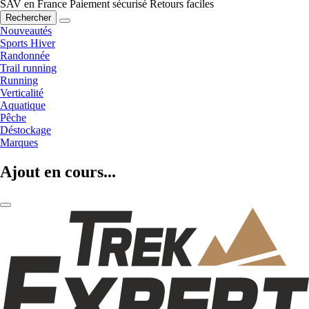
SAV en France
Paiement sécurisé
Retours faciles
Rechercher
Nouveautés
Sports Hiver
Randonnée
Trail running
Running
Verticalité
Aquatique
Pêche
Déstockage
Marques
Ajout en cours...