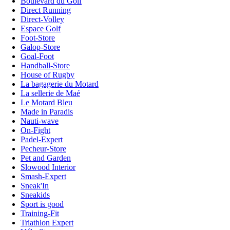
Boulevard du Golf
Direct Running
Direct-Volley
Espace Golf
Foot-Store
Galop-Store
Goal-Foot
Handball-Store
House of Rugby
La bagagerie du Motard
La sellerie de Maé
Le Motard Bleu
Made in Paradis
Nauti-wave
On-Fight
Padel-Expert
Pecheur-Store
Pet and Garden
Slowood Interior
Smash-Expert
Sneak'In
Sneakids
Sport is good
Training-Fit
Triathlon Expert