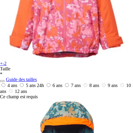
+-2
Taille
*
Guide des tailles
4 ans
5 ans
24h
6 ans
7 ans
8 ans
9 ans
10
ans
12 ans
Ce champ est requis