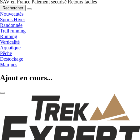
SAV en France
Paiement sécurisé
Retours faciles
Rechercher
Nouveautés
Sports Hiver
Randonnée
Trail running
Running
Verticalité
Aquatique
Pêche
Déstockage
Marques
Ajout en cours...