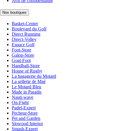
Avis de confidentialité
Nos boutiques
Basket-Center
Boulevard du Golf
Direct Running
Direct-Volley
Espace Golf
Foot-Store
Galop-Store
Goal-Foot
Handball-Store
House of Rugby
La bagagerie du Motard
La sellerie de Maé
Le Motard Bleu
Made in Paradis
Nauti-wave
On-Fight
Padel-Expert
Pecheur-Store
Pet and Garden
Slowood Interior
Smash-Expert