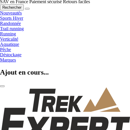
SAV en France
Paiement sécurisé
Retours faciles
Rechercher
Nouveautés
Sports Hiver
Randonnée
Trail running
Running
Verticalité
Aquatique
Pêche
Déstockage
Marques
Ajout en cours...