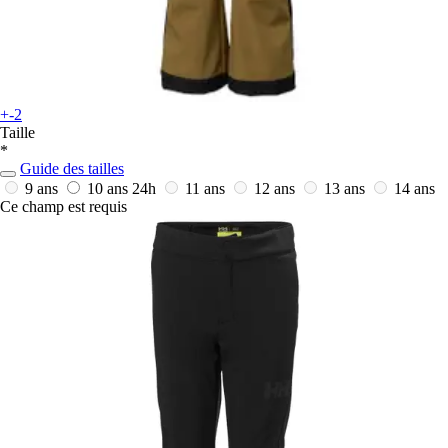
+-2
Taille
*
Guide des tailles
9 ans
10 ans
24h
11 ans
12 ans
13 ans
14 ans
Ce champ est requis