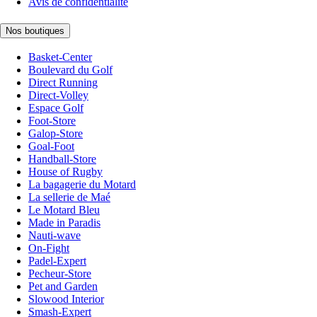
Avis de confidentialité
Nos boutiques
Basket-Center
Boulevard du Golf
Direct Running
Direct-Volley
Espace Golf
Foot-Store
Galop-Store
Goal-Foot
Handball-Store
House of Rugby
La bagagerie du Motard
La sellerie de Maé
Le Motard Bleu
Made in Paradis
Nauti-wave
On-Fight
Padel-Expert
Pecheur-Store
Pet and Garden
Slowood Interior
Smash-Expert