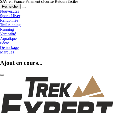
SAV en France
Paiement sécurisé
Retours faciles
Rechercher
Nouveautés
Sports Hiver
Randonnée
Trail running
Running
Verticalité
Aquatique
Pêche
Déstockage
Marques
Ajout en cours...