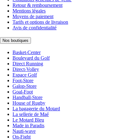
Retour & remboursement
Mentions légales
Moyens de paiement
Tarifs et options de livraison
Avis de confidentialité
Nos boutiques
Basket-Center
Boulevard du Golf
Direct Running
Direct-Volley
Espace Golf
Foot-Store
Galop-Store
Goal-Foot
Handball-Store
House of Rugby
La bagagerie du Motard
La sellerie de Maé
Le Motard Bleu
Made in Paradis
Nauti-wave
On-Fight