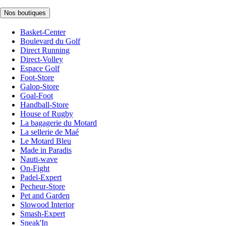
Nos boutiques
Basket-Center
Boulevard du Golf
Direct Running
Direct-Volley
Espace Golf
Foot-Store
Galop-Store
Goal-Foot
Handball-Store
House of Rugby
La bagagerie du Motard
La sellerie de Maé
Le Motard Bleu
Made in Paradis
Nauti-wave
On-Fight
Padel-Expert
Pecheur-Store
Pet and Garden
Slowood Interior
Smash-Expert
Sneak'In