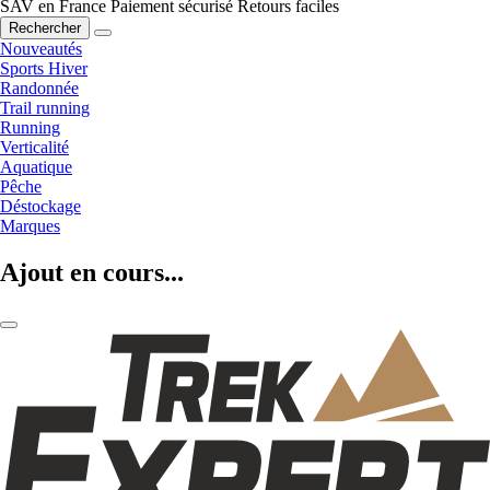
SAV en France
Paiement sécurisé
Retours faciles
Rechercher
Nouveautés
Sports Hiver
Randonnée
Trail running
Running
Verticalité
Aquatique
Pêche
Déstockage
Marques
Ajout en cours...