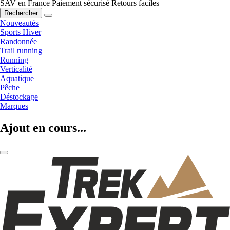
SAV en France
Paiement sécurisé
Retours faciles
Rechercher
Nouveautés
Sports Hiver
Randonnée
Trail running
Running
Verticalité
Aquatique
Pêche
Déstockage
Marques
Ajout en cours...