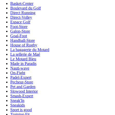
Basket-Center
Boulevard du Golf
Direct Running
Direct-Volley
Espace Golf
Foot-Store
Galop-Store
Goal-Foot
Handball-Store
House of Rugby
La bagagerie du Motard
La sellerie de Maé
Le Motard Bleu
Made in Paradis
Nauti-wave
On-Fight
Padel-Expert
Pecheur-Store
Pet and Garden
Slowood Interior
Smash-Expert
Sneak'In
Sneakids
Sport is good
Training-Fit