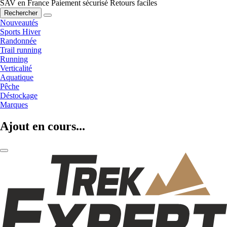
SAV en France
Paiement sécurisé
Retours faciles
Rechercher
Nouveautés
Sports Hiver
Randonnée
Trail running
Running
Verticalité
Aquatique
Pêche
Déstockage
Marques
Ajout en cours...