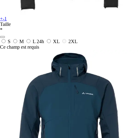
+-1
Taille
*
S
M
L
24h
XL
2XL
Ce champ est requis