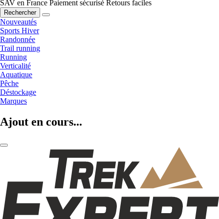
SAV en France
Paiement sécurisé
Retours faciles
Rechercher
Nouveautés
Sports Hiver
Randonnée
Trail running
Running
Verticalité
Aquatique
Pêche
Déstockage
Marques
Ajout en cours...