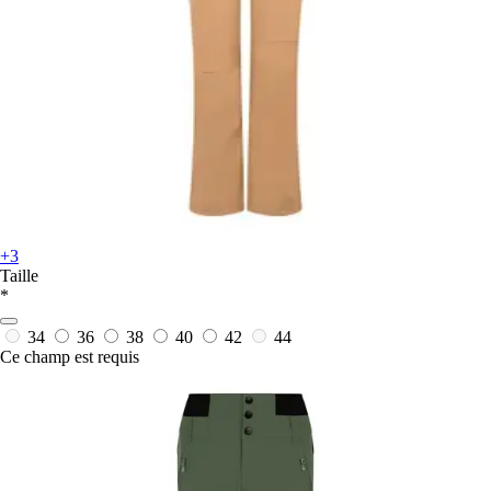
+3
Taille
*
34
36
38
40
42
44
Ce champ est requis