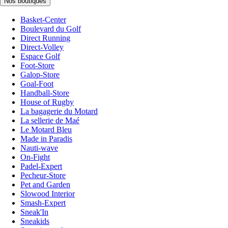
Nos boutiques
Basket-Center
Boulevard du Golf
Direct Running
Direct-Volley
Espace Golf
Foot-Store
Galop-Store
Goal-Foot
Handball-Store
House of Rugby
La bagagerie du Motard
La sellerie de Maé
Le Motard Bleu
Made in Paradis
Nauti-wave
On-Fight
Padel-Expert
Pecheur-Store
Pet and Garden
Slowood Interior
Smash-Expert
Sneak'In
Sneakids