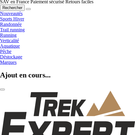
SAV en France
Paiement sécurisé
Retours faciles
Rechercher
Nouveautés
Sports Hiver
Randonnée
Trail running
Running
Verticalité
Aquatique
Pêche
Déstockage
Marques
Ajout en cours...