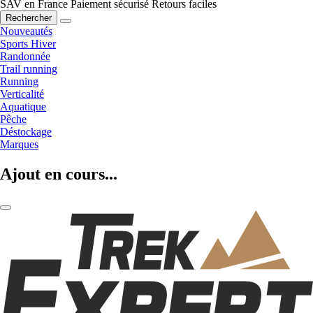
SAV en France
Paiement sécurisé
Retours faciles
Rechercher
Nouveautés
Sports Hiver
Randonnée
Trail running
Running
Verticalité
Aquatique
Pêche
Déstockage
Marques
Ajout en cours...