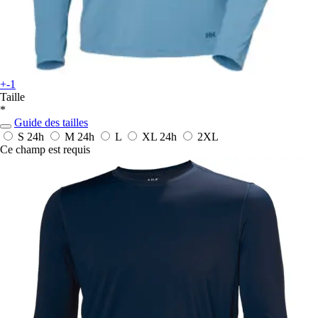
+-1
Taille
*
Guide des tailles
S
24h
M
24h
L
XL
24h
2XL
Ce champ est requis