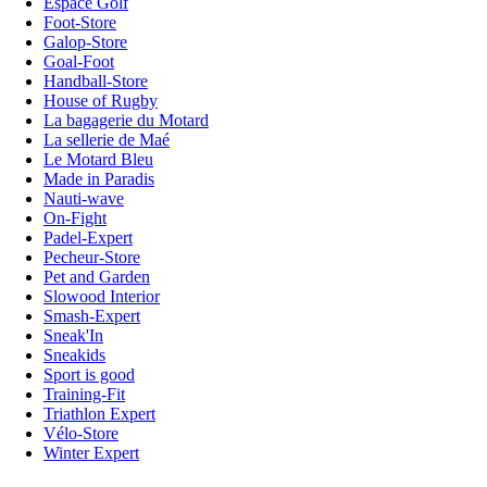
Espace Golf
Foot-Store
Galop-Store
Goal-Foot
Handball-Store
House of Rugby
La bagagerie du Motard
La sellerie de Maé
Le Motard Bleu
Made in Paradis
Nauti-wave
On-Fight
Padel-Expert
Pecheur-Store
Pet and Garden
Slowood Interior
Smash-Expert
Sneak'In
Sneakids
Sport is good
Training-Fit
Triathlon Expert
Vélo-Store
Winter Expert