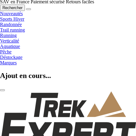
SAV en France
Paiement sécurisé
Retours faciles
Rechercher
Nouveautés
Sports Hiver
Randonnée
Trail running
Running
Verticalité
Aquatique
Pêche
Déstockage
Marques
Ajout en cours...