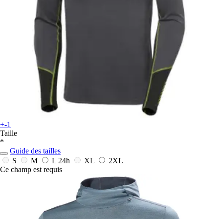
+-1
Taille
*
Guide des tailles
S
M
L
24h
XL
2XL
Ce champ est requis