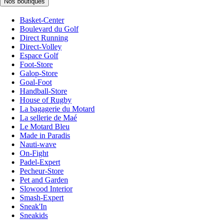
Nos boutiques
Basket-Center
Boulevard du Golf
Direct Running
Direct-Volley
Espace Golf
Foot-Store
Galop-Store
Goal-Foot
Handball-Store
House of Rugby
La bagagerie du Motard
La sellerie de Maé
Le Motard Bleu
Made in Paradis
Nauti-wave
On-Fight
Padel-Expert
Pecheur-Store
Pet and Garden
Slowood Interior
Smash-Expert
Sneak'In
Sneakids