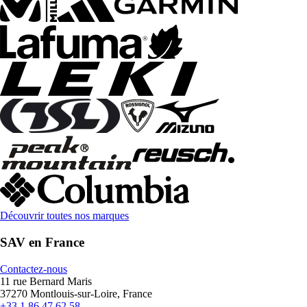
Découvrir toutes nos marques
SAV en France
Contactez-nous
11 rue Bernard Maris
37270 Montlouis-sur-Loire, France
+33 1 86 47 62 58