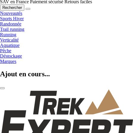
SAV en France
Paiement sécurisé
Retours faciles
Rechercher
Nouveautés
Sports Hiver
Randonnée
Trail running
Running
Verticalité
Aquatique
Pêche
Déstockage
Marques
Ajout en cours...