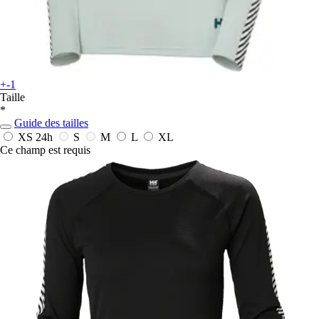
+-1
Taille
*
Guide des tailles
XS
24h
S
M
L
XL
Ce champ est requis