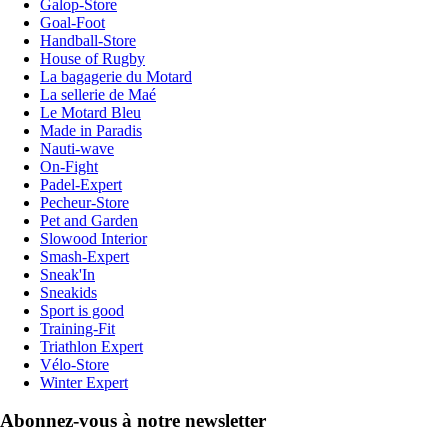
Galop-Store
Goal-Foot
Handball-Store
House of Rugby
La bagagerie du Motard
La sellerie de Maé
Le Motard Bleu
Made in Paradis
Nauti-wave
On-Fight
Padel-Expert
Pecheur-Store
Pet and Garden
Slowood Interior
Smash-Expert
Sneak'In
Sneakids
Sport is good
Training-Fit
Triathlon Expert
Vélo-Store
Winter Expert
Abonnez-vous à notre newsletter