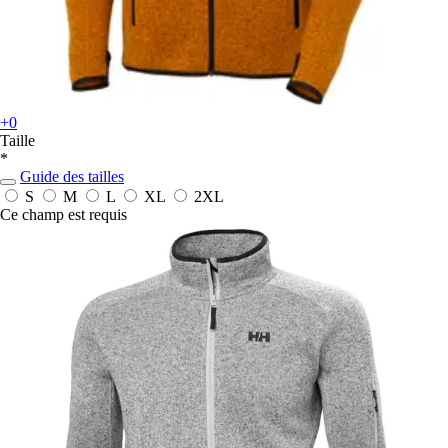
+0
Taille
*
Guide des tailles
S
M
L
XL
2XL
Ce champ est requis