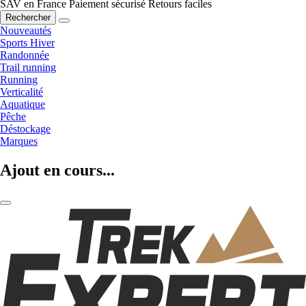
SAV en France
Paiement sécurisé
Retours faciles
Rechercher
Nouveautés
Sports Hiver
Randonnée
Trail running
Running
Verticalité
Aquatique
Pêche
Déstockage
Marques
Ajout en cours...