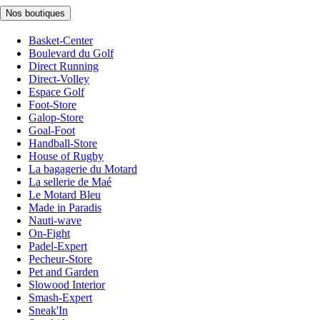
Nos boutiques
Basket-Center
Boulevard du Golf
Direct Running
Direct-Volley
Espace Golf
Foot-Store
Galop-Store
Goal-Foot
Handball-Store
House of Rugby
La bagagerie du Motard
La sellerie de Maé
Le Motard Bleu
Made in Paradis
Nauti-wave
On-Fight
Padel-Expert
Pecheur-Store
Pet and Garden
Slowood Interior
Smash-Expert
Sneak'In