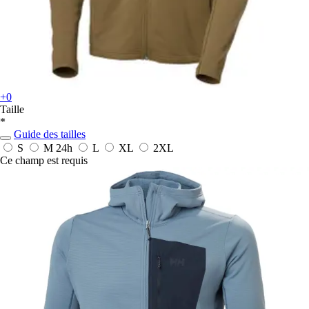
+0
Taille
*
Guide des tailles
S
M
24h
L
XL
2XL
Ce champ est requis