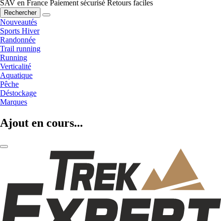
SAV en France
Paiement sécurisé
Retours faciles
Rechercher
Nouveautés
Sports Hiver
Randonnée
Trail running
Running
Verticalité
Aquatique
Pêche
Déstockage
Marques
Ajout en cours...