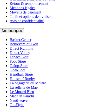
Retour & remboursement
Mentions légales
Moyens de paiement
Tarifs et options de livraison
Avis de confidentialité
Nos boutiques
Basket-Center
Boulevard du Golf
Direct Running
Direct-Volley
Espace Golf
Foot-Store
Galop-Store
Goal-Foot
Handball-Store
House of Rugby
La bagagerie du Motard
La sellerie de Maé
Le Motard Bleu
Made in Paradis
Nauti-wave
On-Fight