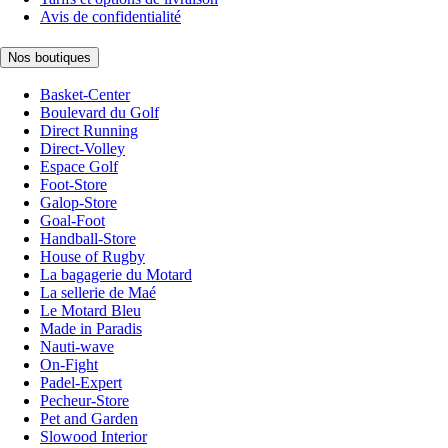
Avis de confidentialité
Nos boutiques
Basket-Center
Boulevard du Golf
Direct Running
Direct-Volley
Espace Golf
Foot-Store
Galop-Store
Goal-Foot
Handball-Store
House of Rugby
La bagagerie du Motard
La sellerie de Maé
Le Motard Bleu
Made in Paradis
Nauti-wave
On-Fight
Padel-Expert
Pecheur-Store
Pet and Garden
Slowood Interior