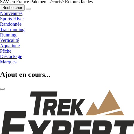
SAV en France
Paiement sécurisé
Retours faciles
Rechercher
Nouveautés
Sports Hiver
Randonnée
Trail running
Running
Verticalité
Aquatique
Pêche
Déstockage
Marques
Ajout en cours...