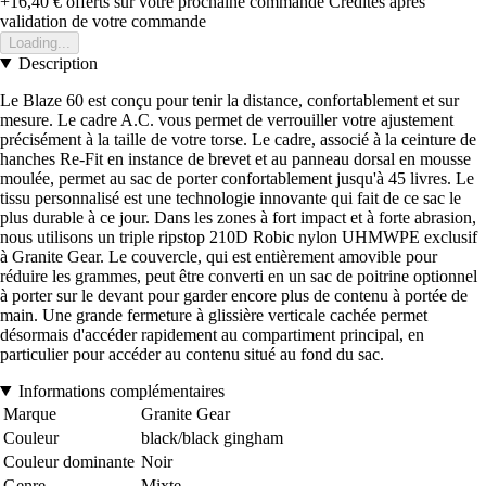
+16,40 €
offerts sur votre prochaine commande
Crédités après
validation de votre commande
Loading...
Description
Le Blaze 60 est conçu pour tenir la distance, confortablement et sur
mesure. Le cadre A.C. vous permet de verrouiller votre ajustement
précisément à la taille de votre torse. Le cadre, associé à la ceinture de
hanches Re-Fit en instance de brevet et au panneau dorsal en mousse
moulée, permet au sac de porter confortablement jusqu'à 45 livres. Le
tissu personnalisé est une technologie innovante qui fait de ce sac le
plus durable à ce jour. Dans les zones à fort impact et à forte abrasion,
nous utilisons un triple ripstop 210D Robic nylon UHMWPE exclusif
à Granite Gear. Le couvercle, qui est entièrement amovible pour
réduire les grammes, peut être converti en un sac de poitrine optionnel
à porter sur le devant pour garder encore plus de contenu à portée de
main. Une grande fermeture à glissière verticale cachée permet
désormais d'accéder rapidement au compartiment principal, en
particulier pour accéder au contenu situé au fond du sac.
Informations complémentaires
Marque
Granite Gear
Couleur
black/black gingham
Couleur dominante
Noir
Genre
Mixte