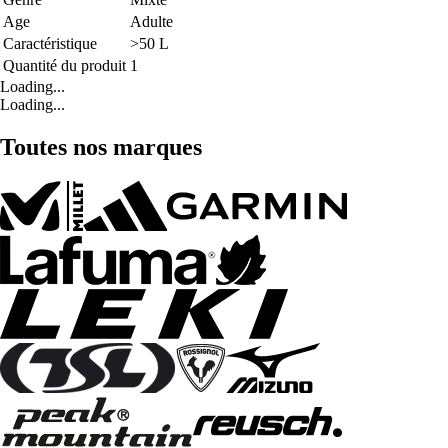
Age
Adulte
Caractéristique
>50 L
Quantité du produit
1
Loading...
Loading...
Toutes nos marques