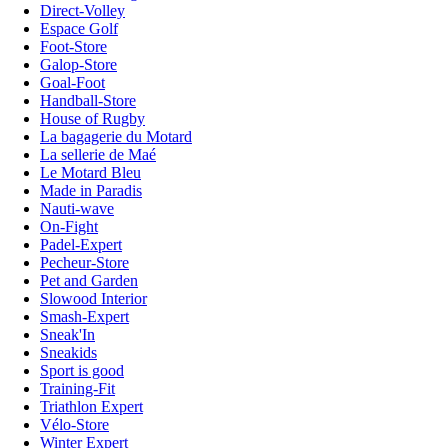
Direct-Volley
Espace Golf
Foot-Store
Galop-Store
Goal-Foot
Handball-Store
House of Rugby
La bagagerie du Motard
La sellerie de Maé
Le Motard Bleu
Made in Paradis
Nauti-wave
On-Fight
Padel-Expert
Pecheur-Store
Pet and Garden
Slowood Interior
Smash-Expert
Sneak'In
Sneakids
Sport is good
Training-Fit
Triathlon Expert
Vélo-Store
Winter Expert