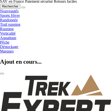
SAV en France
Paiement sécurisé
Retours faciles
Rechercher
Nouveautés
Sports Hiver
Randonnée
Trail running
Running
Verticalité
Aquatique
Pêche
Déstockage
Marques
Ajout en cours...