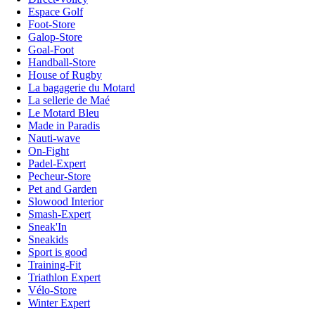
Espace Golf
Foot-Store
Galop-Store
Goal-Foot
Handball-Store
House of Rugby
La bagagerie du Motard
La sellerie de Maé
Le Motard Bleu
Made in Paradis
Nauti-wave
On-Fight
Padel-Expert
Pecheur-Store
Pet and Garden
Slowood Interior
Smash-Expert
Sneak'In
Sneakids
Sport is good
Training-Fit
Triathlon Expert
Vélo-Store
Winter Expert