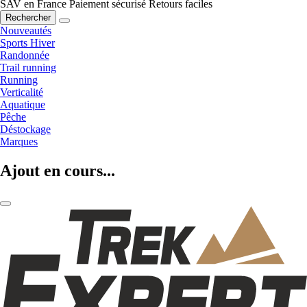
SAV en France
Paiement sécurisé
Retours faciles
Rechercher
Nouveautés
Sports Hiver
Randonnée
Trail running
Running
Verticalité
Aquatique
Pêche
Déstockage
Marques
Ajout en cours...