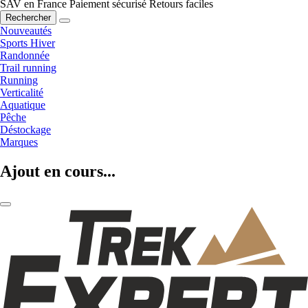
SAV en France
Paiement sécurisé
Retours faciles
Rechercher
Nouveautés
Sports Hiver
Randonnée
Trail running
Running
Verticalité
Aquatique
Pêche
Déstockage
Marques
Ajout en cours...