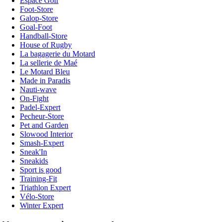
Espace Golf
Foot-Store
Galop-Store
Goal-Foot
Handball-Store
House of Rugby
La bagagerie du Motard
La sellerie de Maé
Le Motard Bleu
Made in Paradis
Nauti-wave
On-Fight
Padel-Expert
Pecheur-Store
Pet and Garden
Slowood Interior
Smash-Expert
Sneak'In
Sneakids
Sport is good
Training-Fit
Triathlon Expert
Vélo-Store
Winter Expert