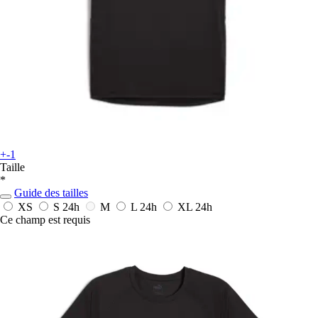
+-1
Taille
*
Guide des tailles
XS
S
24h
M
L
24h
XL
24h
Ce champ est requis