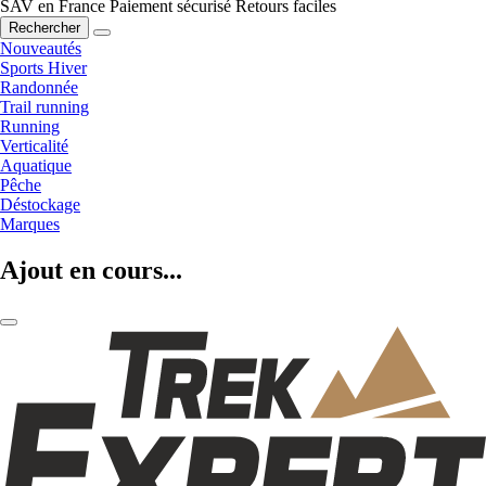
SAV en France
Paiement sécurisé
Retours faciles
Rechercher
Nouveautés
Sports Hiver
Randonnée
Trail running
Running
Verticalité
Aquatique
Pêche
Déstockage
Marques
Ajout en cours...