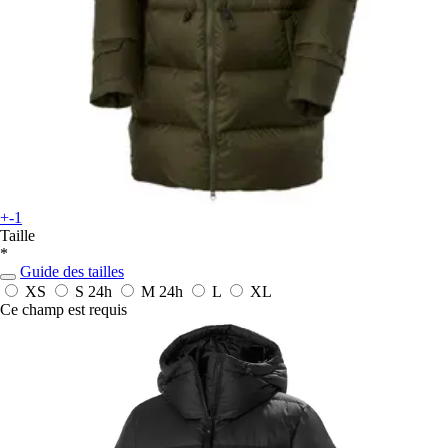
+-1
Taille
*
Guide des tailles
XS
S
24h
M
24h
L
XL
Ce champ est requis