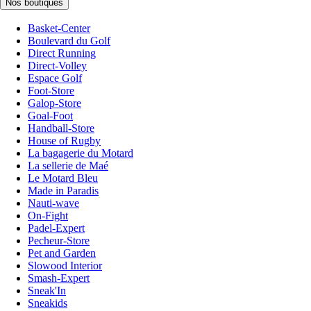
Nos boutiques
Basket-Center
Boulevard du Golf
Direct Running
Direct-Volley
Espace Golf
Foot-Store
Galop-Store
Goal-Foot
Handball-Store
House of Rugby
La bagagerie du Motard
La sellerie de Maé
Le Motard Bleu
Made in Paradis
Nauti-wave
On-Fight
Padel-Expert
Pecheur-Store
Pet and Garden
Slowood Interior
Smash-Expert
Sneak'In
Sneakids