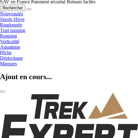
SAV en France
Paiement sécurisé
Retours faciles
Rechercher
Nouveautés
Sports Hiver
Randonnée
Trail running
Running
Verticalité
Aquatique
Pêche
Déstockage
Marques
Ajout en cours...