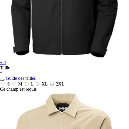
+-1
Taille
*
Guide des tailles
S
M
L
XL
2XL
Ce champ est requis