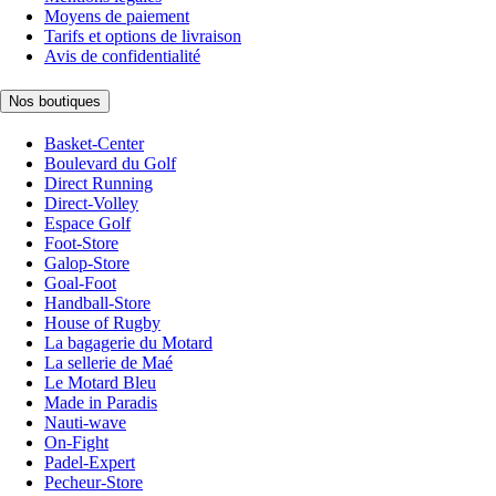
Moyens de paiement
Tarifs et options de livraison
Avis de confidentialité
Nos boutiques
Basket-Center
Boulevard du Golf
Direct Running
Direct-Volley
Espace Golf
Foot-Store
Galop-Store
Goal-Foot
Handball-Store
House of Rugby
La bagagerie du Motard
La sellerie de Maé
Le Motard Bleu
Made in Paradis
Nauti-wave
On-Fight
Padel-Expert
Pecheur-Store