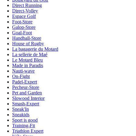
Direct Running
Direct-Volley
Espace Golf
Foot-Store
Galop-Store
Goal-Foot
Handball-Store
House of Rugby
La bagagerie du Motard
La sellerie de Maé
Le Motard Bleu
Made in Paradis
Nauti-wave
On-Fight
Padel-Expert
Pecheur-Store
Pet and Garden
Slowood Interior
Smash-Expert
Sneak'In
Sneakids
Sport is good
Training-Fit
Triathlon Expert