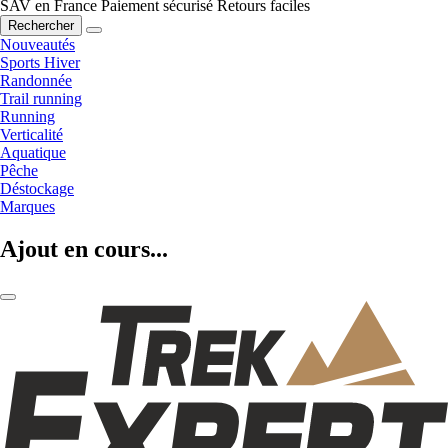
SAV en France
Paiement sécurisé
Retours faciles
Rechercher
Nouveautés
Sports Hiver
Randonnée
Trail running
Running
Verticalité
Aquatique
Pêche
Déstockage
Marques
Ajout en cours...