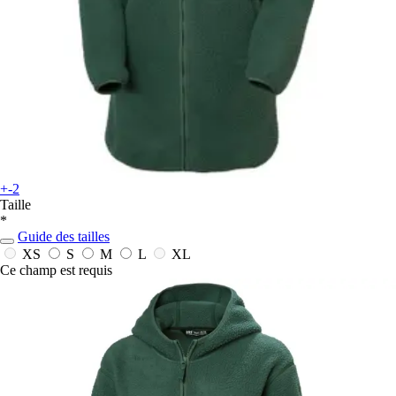
+-2
Taille
*
Guide des tailles
XS
S
M
L
XL
Ce champ est requis