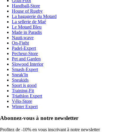
Goal-Foot
Handball-Store
House of Rugby
La bagagerie du Motard
La sellerie de Maé
Le Motard Bleu
Made in Paradis
Nauti-wave
On-Fight
Padel-Expert
Pecheur-Store
Pet and Garden
Slowood Interior
Smash-Expert
Sneak'In
Sneakids
Sport is good
Training-Fit
Triathlon Expert
Vélo-Store
Winter Expert
Abonnez-vous à notre newsletter
Profitez de -10% en vous inscrivant à notre newsletter