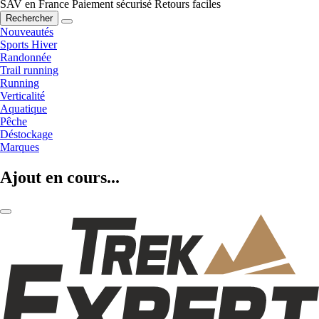
SAV en France
Paiement sécurisé
Retours faciles
Rechercher
Nouveautés
Sports Hiver
Randonnée
Trail running
Running
Verticalité
Aquatique
Pêche
Déstockage
Marques
Ajout en cours...