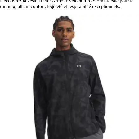
Découvrez la veste Under Armour Velociti Pro Storm, idéale pour le
running, alliant confort, légèreté et respirabilité exceptionnels.