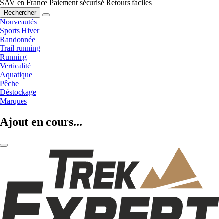
SAV en France
Paiement sécurisé
Retours faciles
Rechercher
Nouveautés
Sports Hiver
Randonnée
Trail running
Running
Verticalité
Aquatique
Pêche
Déstockage
Marques
Ajout en cours...