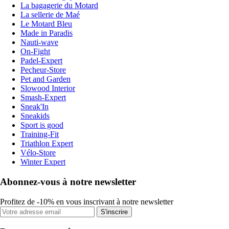
La bagagerie du Motard
La sellerie de Maé
Le Motard Bleu
Made in Paradis
Nauti-wave
On-Fight
Padel-Expert
Pecheur-Store
Pet and Garden
Slowood Interior
Smash-Expert
Sneak'In
Sneakids
Sport is good
Training-Fit
Triathlon Expert
Vélo-Store
Winter Expert
Abonnez-vous à notre newsletter
Profitez de -10% en vous inscrivant à notre newsletter
S'inscrire