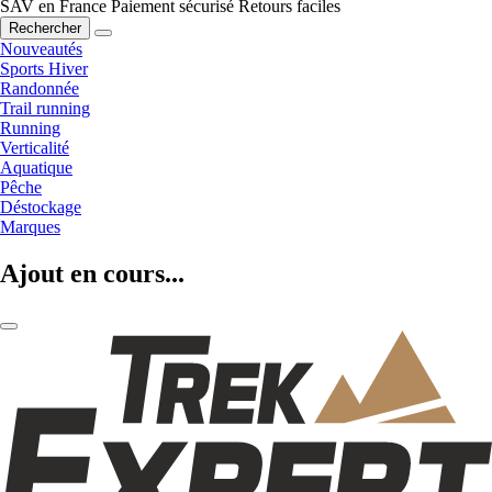
SAV en France
Paiement sécurisé
Retours faciles
Rechercher
Nouveautés
Sports Hiver
Randonnée
Trail running
Running
Verticalité
Aquatique
Pêche
Déstockage
Marques
Ajout en cours...