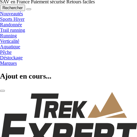
SAV en France
Paiement sécurisé
Retours faciles
Rechercher
Nouveautés
Sports Hiver
Randonnée
Trail running
Running
Verticalité
Aquatique
Pêche
Déstockage
Marques
Ajout en cours...