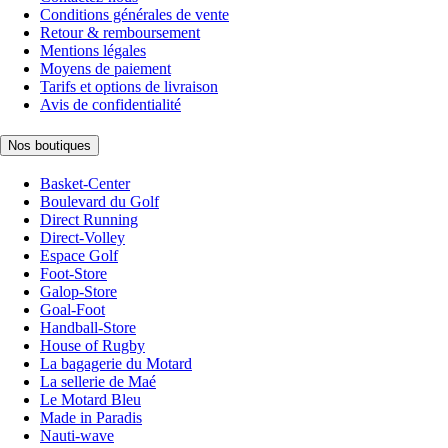
Conditions générales de vente
Retour & remboursement
Mentions légales
Moyens de paiement
Tarifs et options de livraison
Avis de confidentialité
Nos boutiques
Basket-Center
Boulevard du Golf
Direct Running
Direct-Volley
Espace Golf
Foot-Store
Galop-Store
Goal-Foot
Handball-Store
House of Rugby
La bagagerie du Motard
La sellerie de Maé
Le Motard Bleu
Made in Paradis
Nauti-wave