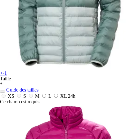
+-1
Taille
*
Guide des tailles
XS
S
M
L
XL
24h
Ce champ est requis