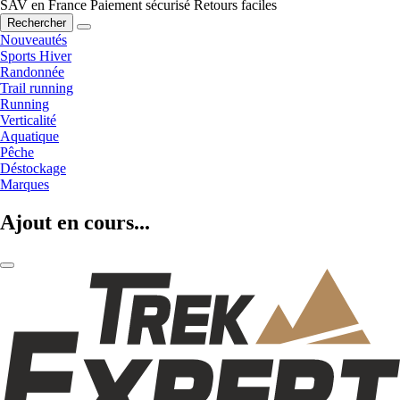
SAV en France
Paiement sécurisé
Retours faciles
Rechercher
Nouveautés
Sports Hiver
Randonnée
Trail running
Running
Verticalité
Aquatique
Pêche
Déstockage
Marques
Ajout en cours...