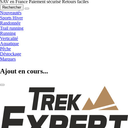
SAV en France
Paiement sécurisé
Retours faciles
Rechercher
Nouveautés
Sports Hiver
Randonnée
Trail running
Running
Verticalité
Aquatique
Pêche
Déstockage
Marques
Ajout en cours...