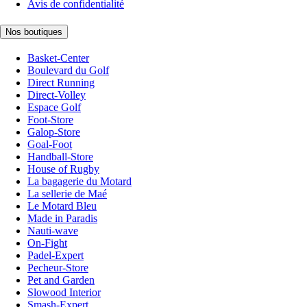
Avis de confidentialité
Nos boutiques
Basket-Center
Boulevard du Golf
Direct Running
Direct-Volley
Espace Golf
Foot-Store
Galop-Store
Goal-Foot
Handball-Store
House of Rugby
La bagagerie du Motard
La sellerie de Maé
Le Motard Bleu
Made in Paradis
Nauti-wave
On-Fight
Padel-Expert
Pecheur-Store
Pet and Garden
Slowood Interior
Smash-Expert