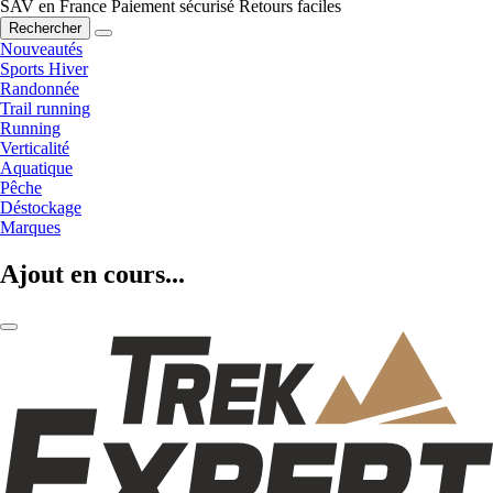
SAV en France
Paiement sécurisé
Retours faciles
Rechercher
Nouveautés
Sports Hiver
Randonnée
Trail running
Running
Verticalité
Aquatique
Pêche
Déstockage
Marques
Ajout en cours...