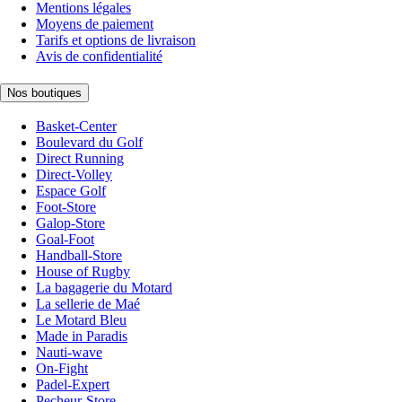
Mentions légales
Moyens de paiement
Tarifs et options de livraison
Avis de confidentialité
Nos boutiques
Basket-Center
Boulevard du Golf
Direct Running
Direct-Volley
Espace Golf
Foot-Store
Galop-Store
Goal-Foot
Handball-Store
House of Rugby
La bagagerie du Motard
La sellerie de Maé
Le Motard Bleu
Made in Paradis
Nauti-wave
On-Fight
Padel-Expert
Pecheur-Store