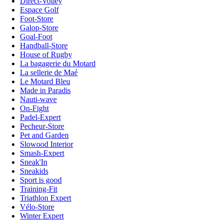
Direct-Volley
Espace Golf
Foot-Store
Galop-Store
Goal-Foot
Handball-Store
House of Rugby
La bagagerie du Motard
La sellerie de Maé
Le Motard Bleu
Made in Paradis
Nauti-wave
On-Fight
Padel-Expert
Pecheur-Store
Pet and Garden
Slowood Interior
Smash-Expert
Sneak'In
Sneakids
Sport is good
Training-Fit
Triathlon Expert
Vélo-Store
Winter Expert