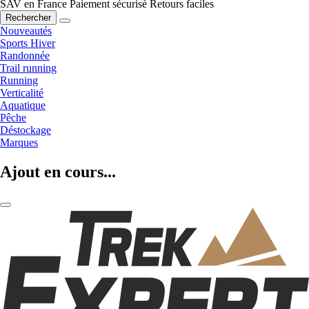
SAV en France
Paiement sécurisé
Retours faciles
Rechercher
Nouveautés
Sports Hiver
Randonnée
Trail running
Running
Verticalité
Aquatique
Pêche
Déstockage
Marques
Ajout en cours...