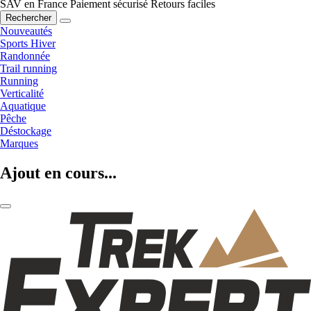
SAV en France
Paiement sécurisé
Retours faciles
Rechercher
Nouveautés
Sports Hiver
Randonnée
Trail running
Running
Verticalité
Aquatique
Pêche
Déstockage
Marques
Ajout en cours...