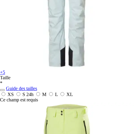
+5
Taille
*
Guide des tailles
XS
S
24h
M
L
XL
Ce champ est requis