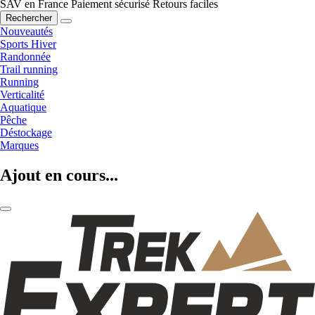
SAV en France
Paiement sécurisé
Retours faciles
Rechercher
Nouveautés
Sports Hiver
Randonnée
Trail running
Running
Verticalité
Aquatique
Pêche
Déstockage
Marques
Ajout en cours...