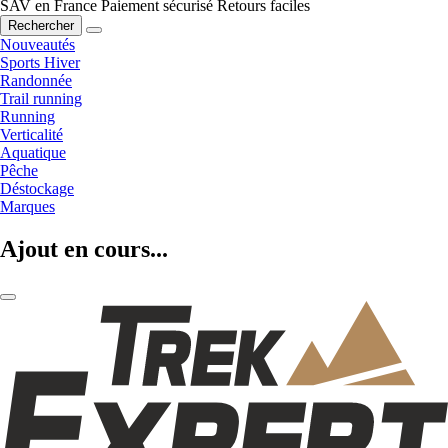
SAV en France
Paiement sécurisé
Retours faciles
Rechercher
Nouveautés
Sports Hiver
Randonnée
Trail running
Running
Verticalité
Aquatique
Pêche
Déstockage
Marques
Ajout en cours...