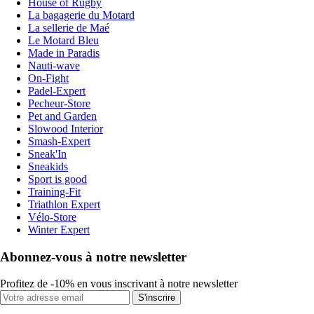
House of Rugby
La bagagerie du Motard
La sellerie de Maé
Le Motard Bleu
Made in Paradis
Nauti-wave
On-Fight
Padel-Expert
Pecheur-Store
Pet and Garden
Slowood Interior
Smash-Expert
Sneak'In
Sneakids
Sport is good
Training-Fit
Triathlon Expert
Vélo-Store
Winter Expert
Abonnez-vous à notre newsletter
Profitez de -10% en vous inscrivant à notre newsletter
S'inscrire