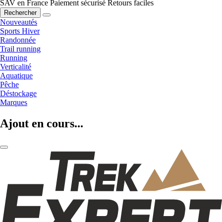
SAV en France
Paiement sécurisé
Retours faciles
Rechercher
Nouveautés
Sports Hiver
Randonnée
Trail running
Running
Verticalité
Aquatique
Pêche
Déstockage
Marques
Ajout en cours...