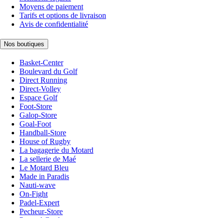
Moyens de paiement
Tarifs et options de livraison
Avis de confidentialité
Nos boutiques
Basket-Center
Boulevard du Golf
Direct Running
Direct-Volley
Espace Golf
Foot-Store
Galop-Store
Goal-Foot
Handball-Store
House of Rugby
La bagagerie du Motard
La sellerie de Maé
Le Motard Bleu
Made in Paradis
Nauti-wave
On-Fight
Padel-Expert
Pecheur-Store