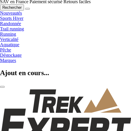
SAV en France
Paiement sécurisé
Retours faciles
Rechercher
Nouveautés
Sports Hiver
Randonnée
Trail running
Running
Verticalité
Aquatique
Pêche
Déstockage
Marques
Ajout en cours...