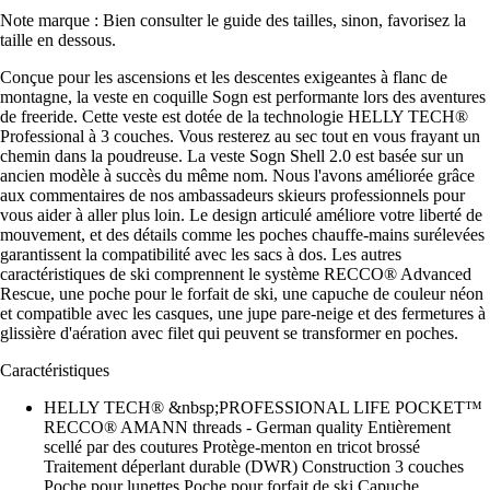
Note marque : Bien consulter le guide des tailles, sinon, favorisez la
taille en dessous.
Conçue pour les ascensions et les descentes exigeantes à flanc de
montagne, la veste en coquille Sogn est performante lors des aventures
de freeride. Cette veste est dotée de la technologie HELLY TECH®
Professional à 3 couches. Vous resterez au sec tout en vous frayant un
chemin dans la poudreuse. La veste Sogn Shell 2.0 est basée sur un
ancien modèle à succès du même nom. Nous l'avons améliorée grâce
aux commentaires de nos ambassadeurs skieurs professionnels pour
vous aider à aller plus loin. Le design articulé améliore votre liberté de
mouvement, et des détails comme les poches chauffe-mains surélevées
garantissent la compatibilité avec les sacs à dos. Les autres
caractéristiques de ski comprennent le système RECCO® Advanced
Rescue, une poche pour le forfait de ski, une capuche de couleur néon
et compatible avec les casques, une jupe pare-neige et des fermetures à
glissière d'aération avec filet qui peuvent se transformer en poches.
Caractéristiques
HELLY TECH® &nbsp;PROFESSIONAL LIFE POCKET™
RECCO® AMANN threads - German quality Entièrement
scellé par des coutures Protège-menton en tricot brossé
Traitement déperlant durable (DWR) Construction 3 couches
Poche pour lunettes Poche pour forfait de ski Capuche