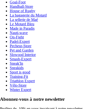
Goal-Foot
Handball-Store
House of Rugby
La bagagerie du Motard
La sellerie de Maé
Le Motard Bleu
Made in Paradis
Nauti-wave
On-Fight
Padel-Expert
Pecheur-Store
Pet and Garden
Slowood Interior
Smash-Expert
Sneak'In
Sneakids
Sport is good
Training-Fit
Triathlon Expert
Vélo-Store
Winter Expert
Abonnez-vous à notre newsletter
Profitez de -10% en vous inscrivant à notre newsletter