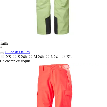
+1
Taille
*
Guide des tailles
XS
S
24h
M
24h
L
24h
XL
Ce champ est requis