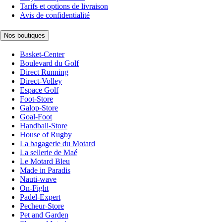
Tarifs et options de livraison
Avis de confidentialité
Nos boutiques
Basket-Center
Boulevard du Golf
Direct Running
Direct-Volley
Espace Golf
Foot-Store
Galop-Store
Goal-Foot
Handball-Store
House of Rugby
La bagagerie du Motard
La sellerie de Maé
Le Motard Bleu
Made in Paradis
Nauti-wave
On-Fight
Padel-Expert
Pecheur-Store
Pet and Garden