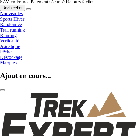
SAV en France
Paiement sécurisé
Retours faciles
Rechercher
Nouveautés
Sports Hiver
Randonnée
Trail running
Running
Verticalité
Aquatique
Pêche
Déstockage
Marques
Ajout en cours...