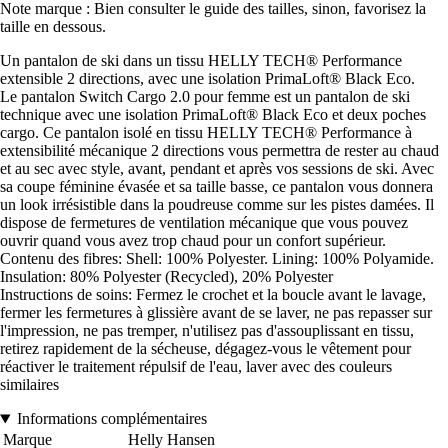
Note marque : Bien consulter le guide des tailles, sinon, favorisez la
taille en dessous.
Un pantalon de ski dans un tissu HELLY TECH® Performance
extensible 2 directions, avec une isolation PrimaLoft® Black Eco.
Le pantalon Switch Cargo 2.0 pour femme est un pantalon de ski
technique avec une isolation PrimaLoft® Black Eco et deux poches
cargo. Ce pantalon isolé en tissu HELLY TECH® Performance à
extensibilité mécanique 2 directions vous permettra de rester au chaud
et au sec avec style, avant, pendant et après vos sessions de ski. Avec
sa coupe féminine évasée et sa taille basse, ce pantalon vous donnera
un look irrésistible dans la poudreuse comme sur les pistes damées. Il
dispose de fermetures de ventilation mécanique que vous pouvez
ouvrir quand vous avez trop chaud pour un confort supérieur.
Contenu des fibres: Shell: 100% Polyester. Lining: 100% Polyamide.
Insulation: 80% Polyester (Recycled), 20% Polyester
Instructions de soins: Fermez le crochet et la boucle avant le lavage,
fermer les fermetures à glissière avant de se laver, ne pas repasser sur
l'impression, ne pas tremper, n'utilisez pas d'assouplissant en tissu,
retirez rapidement de la sécheuse, dégagez-vous le vêtement pour
réactiver le traitement répulsif de l'eau, laver avec des couleurs
similaires
Informations complémentaires
Marque
Helly Hansen