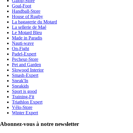
Galop-Store
Goal-Foot
Handball-Store
House of Rugby
La bagagerie du Motard
La sellerie de Maé
Le Motard Bleu
Made in Paradis
Nauti-wave
On-Fight
Padel-Expert
Pecheur-Store
Pet and Garden
Slowood Interior
Smash-Expert
Sneak'In
Sneakids
Sport is good
Training-Fit
Triathlon Expert
Vélo-Store
Winter Expert
Abonnez-vous à notre newsletter