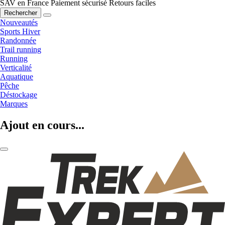
SAV en France
Paiement sécurisé
Retours faciles
Rechercher
Nouveautés
Sports Hiver
Randonnée
Trail running
Running
Verticalité
Aquatique
Pêche
Déstockage
Marques
Ajout en cours...