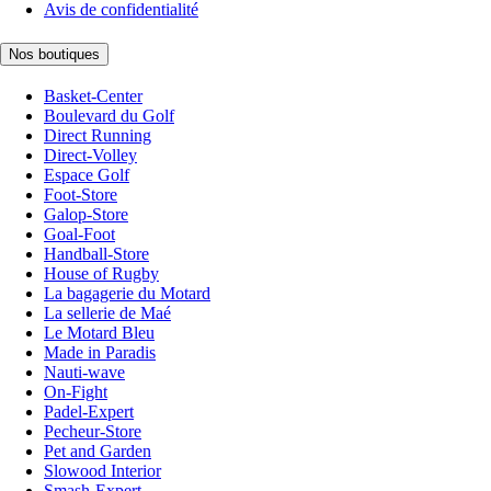
Avis de confidentialité
Nos boutiques
Basket-Center
Boulevard du Golf
Direct Running
Direct-Volley
Espace Golf
Foot-Store
Galop-Store
Goal-Foot
Handball-Store
House of Rugby
La bagagerie du Motard
La sellerie de Maé
Le Motard Bleu
Made in Paradis
Nauti-wave
On-Fight
Padel-Expert
Pecheur-Store
Pet and Garden
Slowood Interior
Smash-Expert