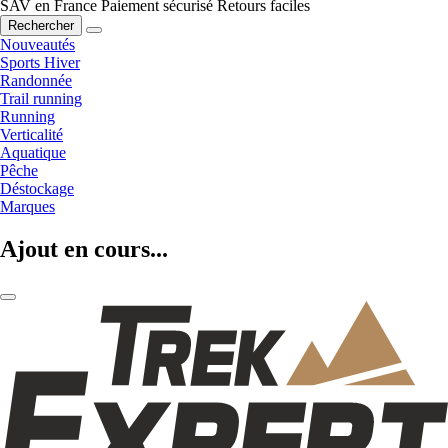
SAV en France
Paiement sécurisé
Retours faciles
Rechercher
Nouveautés
Sports Hiver
Randonnée
Trail running
Running
Verticalité
Aquatique
Pêche
Déstockage
Marques
Ajout en cours...