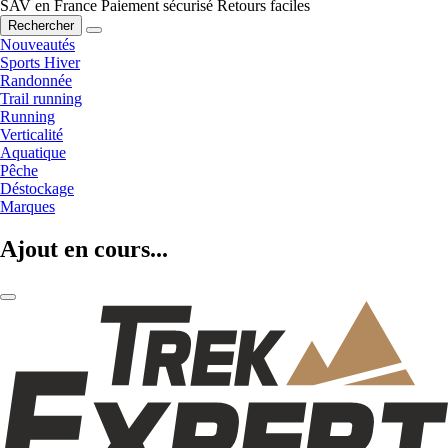
SAV en France
Paiement sécurisé
Retours faciles
Rechercher
Nouveautés
Sports Hiver
Randonnée
Trail running
Running
Verticalité
Aquatique
Pêche
Déstockage
Marques
Ajout en cours...