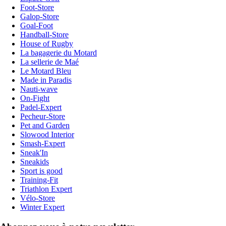
Foot-Store
Galop-Store
Goal-Foot
Handball-Store
House of Rugby
La bagagerie du Motard
La sellerie de Maé
Le Motard Bleu
Made in Paradis
Nauti-wave
On-Fight
Padel-Expert
Pecheur-Store
Pet and Garden
Slowood Interior
Smash-Expert
Sneak'In
Sneakids
Sport is good
Training-Fit
Triathlon Expert
Vélo-Store
Winter Expert