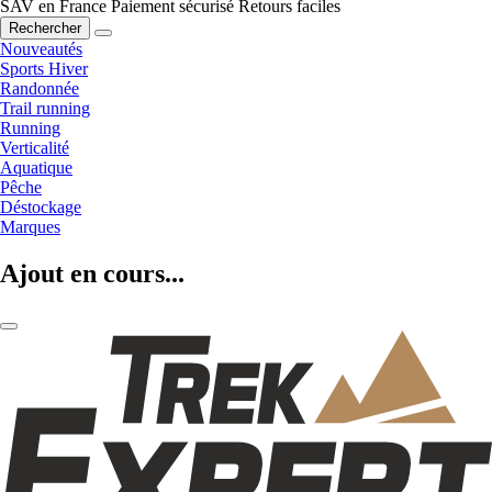
SAV en France
Paiement sécurisé
Retours faciles
Rechercher
Nouveautés
Sports Hiver
Randonnée
Trail running
Running
Verticalité
Aquatique
Pêche
Déstockage
Marques
Ajout en cours...