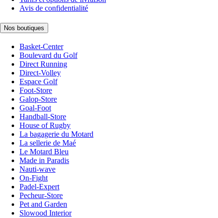
Avis de confidentialité
Nos boutiques
Basket-Center
Boulevard du Golf
Direct Running
Direct-Volley
Espace Golf
Foot-Store
Galop-Store
Goal-Foot
Handball-Store
House of Rugby
La bagagerie du Motard
La sellerie de Maé
Le Motard Bleu
Made in Paradis
Nauti-wave
On-Fight
Padel-Expert
Pecheur-Store
Pet and Garden
Slowood Interior