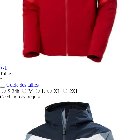
+-1
Taille
*
Guide des tailles
S
24h
M
L
XL
2XL
Ce champ est requis